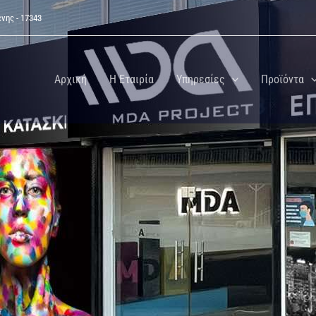
νης - 17343
Αρχική
Η Εταιρία
Υπηρεσίες
Προϊόντα