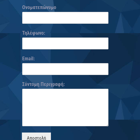
Ονοματεπώνυμο
Τηλέφωνο:
Email:
Σύντομη Περιγραφή:
Αποστολή