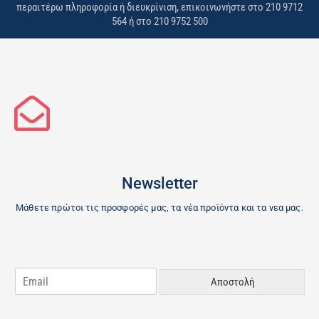
περαιτέρω πληροφορία ή διευκρίνιση, επικοινωνήστε στο 210 9712
564 ή στο 210 9752 500
Νewsletter
Μάθετε πρώτοι τις προσφορές μας, τα νέα προϊόντα και τα νεα μας.
E
Αποστολή
m
a
i