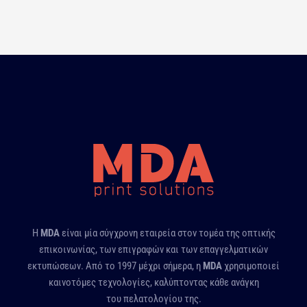
l
*
Η
MDA
είναι μία σύγχρονη εταιρεία στον τομέα της οπτικής
επικοινωνίας, των επιγραφών και των επαγγελματικών
εκτυπώσεων. Από το 1997 μέχρι σήμερα, η
MDA
χρησιμοποιεί
καινοτόμες τεχνολογίες, καλύπτοντας κάθε ανάγκη
του πελατολογίου της.